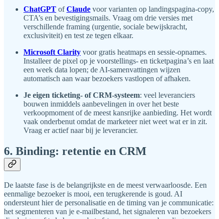
ChatGPT
of
Claude
voor varianten op landingspagina-copy,
CTA’s en bevestigingsmails. Vraag om drie versies met
verschillende framing (urgentie, sociale bewijskracht,
exclusiviteit) en test ze tegen elkaar.
Microsoft Clarity
voor gratis heatmaps en sessie-opnames.
Installeer de pixel op je voorstellings- en ticketpagina’s en laat
een week data lopen; de AI-samenvattingen wijzen
automatisch aan waar bezoekers vastlopen of afhaken.
Je eigen ticketing- of CRM-systeem
: veel leveranciers
bouwen inmiddels aanbevelingen in over het beste
verkoopmoment of de meest kansrijke aanbieding. Het wordt
vaak onderbenut omdat de marketeer niet weet wat er in zit.
Vraag er actief naar bij je leverancier.
6. Binding: retentie en CRM
De laatste fase is de belangrijkste en de meest verwaarloosde. Een
eenmalige bezoeker is mooi, een terugkerende is goud. AI
ondersteunt hier de personalisatie en de timing van je communicatie:
het segmenteren van je e-mailbestand, het signaleren van bezoekers