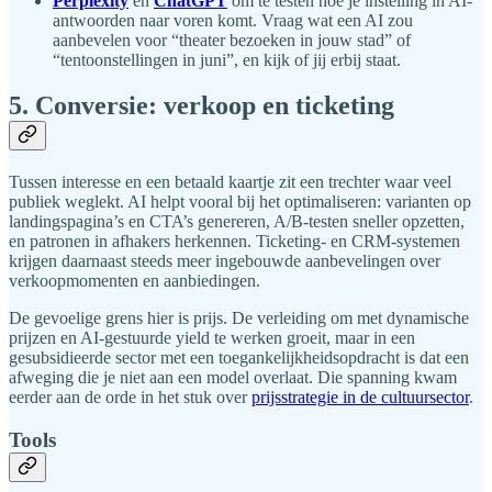
Perplexity
en
ChatGPT
om te testen hoe je instelling in AI-
antwoorden naar voren komt. Vraag wat een AI zou
aanbevelen voor “theater bezoeken in jouw stad” of
“tentoonstellingen in juni”, en kijk of jij erbij staat.
5. Conversie: verkoop en ticketing
Tussen interesse en een betaald kaartje zit een trechter waar veel
publiek weglekt. AI helpt vooral bij het optimaliseren: varianten op
landingspagina’s en CTA’s genereren, A/B-testen sneller opzetten,
en patronen in afhakers herkennen. Ticketing- en CRM-systemen
krijgen daarnaast steeds meer ingebouwde aanbevelingen over
verkoopmomenten en aanbiedingen.
De gevoelige grens hier is prijs. De verleiding om met dynamische
prijzen en AI-gestuurde yield te werken groeit, maar in een
gesubsidieerde sector met een toegankelijkheidsopdracht is dat een
afweging die je niet aan een model overlaat. Die spanning kwam
eerder aan de orde in het stuk over
prijsstrategie in de cultuursector
.
Tools