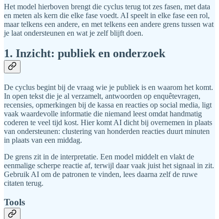
Het model hierboven brengt die cyclus terug tot zes fasen, met data
en meten als kern die elke fase voedt. AI speelt in elke fase een rol,
maar telkens een andere, en met telkens een andere grens tussen wat
je laat ondersteunen en wat je zelf blijft doen.
1. Inzicht: publiek en onderzoek
De cyclus begint bij de vraag wie je publiek is en waarom het komt.
In open tekst die je al verzamelt, antwoorden op enquêtevragen,
recensies, opmerkingen bij de kassa en reacties op social media, ligt
vaak waardevolle informatie die niemand leest omdat handmatig
coderen te veel tijd kost. Hier komt AI dicht bij overnemen in plaats
van ondersteunen: clustering van honderden reacties duurt minuten
in plaats van een middag.
De grens zit in de interpretatie. Een model middelt en vlakt de
eenmalige scherpe reactie af, terwijl daar vaak juist het signaal in zit.
Gebruik AI om de patronen te vinden, lees daarna zelf de ruwe
citaten terug.
Tools