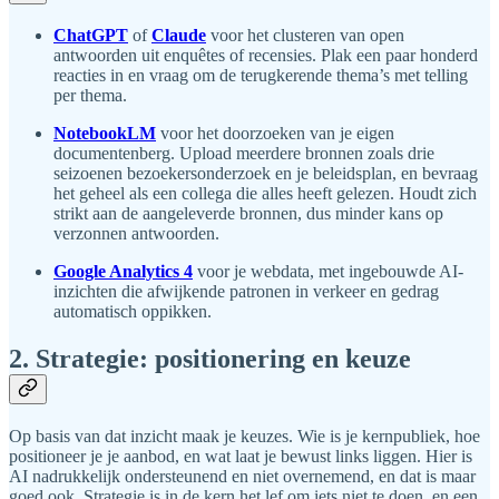
ChatGPT
of
Claude
voor het clusteren van open
antwoorden uit enquêtes of recensies. Plak een paar honderd
reacties in en vraag om de terugkerende thema’s met telling
per thema.
NotebookLM
voor het doorzoeken van je eigen
documentenberg. Upload meerdere bronnen zoals drie
seizoenen bezoekersonderzoek en je beleidsplan, en bevraag
het geheel als een collega die alles heeft gelezen. Houdt zich
strikt aan de aangeleverde bronnen, dus minder kans op
verzonnen antwoorden.
Google Analytics 4
voor je webdata, met ingebouwde AI-
inzichten die afwijkende patronen in verkeer en gedrag
automatisch oppikken.
2. Strategie: positionering en keuze
Op basis van dat inzicht maak je keuzes. Wie is je kernpubliek, hoe
positioneer je je aanbod, en wat laat je bewust links liggen. Hier is
AI nadrukkelijk ondersteunend en niet overnemend, en dat is maar
goed ook. Strategie is in de kern het lef om iets niet te doen, en een