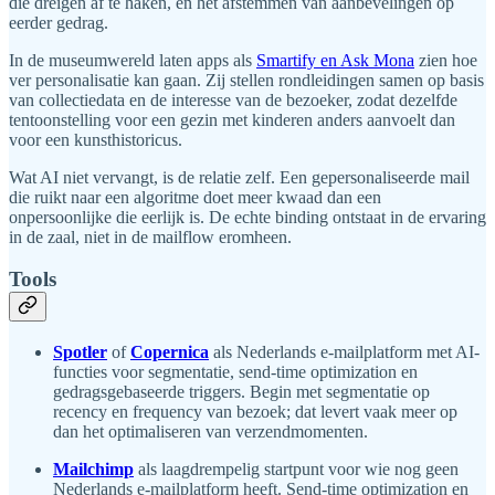
die dreigen af te haken, en het afstemmen van aanbevelingen op
eerder gedrag.
In de museumwereld laten apps als
Smartify en Ask Mona
zien hoe
ver personalisatie kan gaan. Zij stellen rondleidingen samen op basis
van collectiedata en de interesse van de bezoeker, zodat dezelfde
tentoonstelling voor een gezin met kinderen anders aanvoelt dan
voor een kunsthistoricus.
Wat AI niet vervangt, is de relatie zelf. Een gepersonaliseerde mail
die ruikt naar een algoritme doet meer kwaad dan een
onpersoonlijke die eerlijk is. De echte binding ontstaat in de ervaring
in de zaal, niet in de mailflow eromheen.
Tools
Spotler
of
Copernica
als Nederlands e-mailplatform met AI-
functies voor segmentatie, send-time optimization en
gedragsgebaseerde triggers. Begin met segmentatie op
recency en frequency van bezoek; dat levert vaak meer op
dan het optimaliseren van verzendmomenten.
Mailchimp
als laagdrempelig startpunt voor wie nog geen
Nederlands e-mailplatform heeft. Send-time optimization en