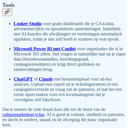
Tools
Looker Studio
voor gratis dashboards die je GA4-data,
advertentiecijfers en spreadsheets samenbrengen. Inmiddels
met AI-functies die afwijkingen en verstoringen automatisch
oppikken, zodat je niet zelf hoeft te scannen op wat opvalt.
Microsoft Power BI met Copilot
voor organisaties die al in
Microsoft 365 zitten. Stel vragen in natuurlijke taal op je eigen
data (bezoekersaantallen, bezettingsgraad,
campagneresultaten) en krijg direct grafieken en
samenvattingen terug.
ChatGPT
of
Claude
met bestandsupload voor ad-hoc
analyses. Upload een export uit je ticketingsysteem of een
campagneoverzicht en vraag om de patronen, of laat het een
eerste opzet maken voor een kwartaalrapport dat je
vervolgens zelf bijschuurt.
Dat is meteen de rode draad door alle zes de fasen van de
cultuurmarketingcyclus
. AI is goed in volume, snelheid en patronen,
en slecht in oordeel, smaak en de afweging die jouw organisatie
kent.