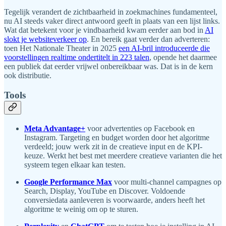
Tegelijk verandert de zichtbaarheid in zoekmachines fundamenteel,
nu AI steeds vaker direct antwoord geeft in plaats van een lijst links.
Wat dat betekent voor je vindbaarheid kwam eerder aan bod in
AI
slokt je websiteverkeer op
. En bereik gaat verder dan adverteren:
toen Het Nationale Theater in 2025
een AI-bril introduceerde die
voorstellingen realtime ondertitelt in 223 talen
, opende het daarmee
een publiek dat eerder vrijwel onbereikbaar was. Dat is in de kern
ook distributie.
Tools
Meta Advantage+
voor advertenties op Facebook en
Instagram. Targeting en budget worden door het algoritme
verdeeld; jouw werk zit in de creatieve input en de KPI-
keuze. Werkt het best met meerdere creatieve varianten die het
systeem tegen elkaar kan testen.
Google Performance Max
voor multi-channel campagnes op
Search, Display, YouTube en Discover. Voldoende
conversiedata aanleveren is voorwaarde, anders heeft het
algoritme te weinig om op te sturen.