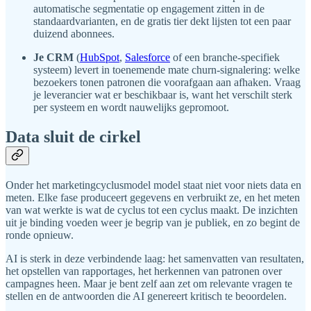
automatische segmentatie op engagement zitten in de
standaardvarianten, en de gratis tier dekt lijsten tot een paar
duizend abonnees.
Je CRM
(
HubSpot
,
Salesforce
of een branche-specifiek
systeem) levert in toenemende mate churn-signalering: welke
bezoekers tonen patronen die voorafgaan aan afhaken. Vraag
je leverancier wat er beschikbaar is, want het verschilt sterk
per systeem en wordt nauwelijks gepromoot.
Data sluit de cirkel
Onder het marketingcyclusmodel model staat niet voor niets data en
meten. Elke fase produceert gegevens en verbruikt ze, en het meten
van wat werkte is wat de cyclus tot een cyclus maakt. De inzichten
uit je binding voeden weer je begrip van je publiek, en zo begint de
ronde opnieuw.
AI is sterk in deze verbindende laag: het samenvatten van resultaten,
het opstellen van rapportages, het herkennen van patronen over
campagnes heen. Maar je bent zelf aan zet om relevante vragen te
stellen en de antwoorden die AI genereert kritisch te beoordelen.