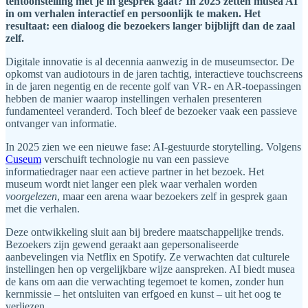
tentoonstelling met je in gesprek gaat? In 2025 zetten musea AI
in om verhalen interactief en persoonlijk te maken. Het
resultaat: een dialoog die bezoekers langer bijblijft dan de zaal
zelf.
Digitale innovatie is al decennia aanwezig in de museumsector. De
opkomst van audiotours in de jaren tachtig, interactieve touchscreens
in de jaren negentig en de recente golf van VR- en AR-toepassingen
hebben de manier waarop instellingen verhalen presenteren
fundamenteel veranderd. Toch bleef de bezoeker vaak een passieve
ontvanger van informatie.
In 2025 zien we een nieuwe fase: AI-gestuurde storytelling. Volgens
Cuseum
verschuift technologie nu van een passieve
informatiedrager naar een actieve partner in het bezoek. Het
museum wordt niet langer een plek waar verhalen worden
voorgelezen
, maar een arena waar bezoekers zelf in gesprek gaan
met die verhalen.
Deze ontwikkeling sluit aan bij bredere maatschappelijke trends.
Bezoekers zijn gewend geraakt aan gepersonaliseerde
aanbevelingen via Netflix en Spotify. Ze verwachten dat culturele
instellingen hen op vergelijkbare wijze aanspreken. AI biedt musea
de kans om aan die verwachting tegemoet te komen, zonder hun
kernmissie – het ontsluiten van erfgoed en kunst – uit het oog te
verliezen.