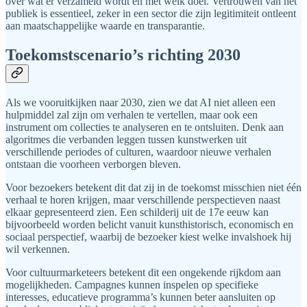
over wat er verzameld wordt en met welk doel. Vertrouwen van het
publiek is essentieel, zeker in een sector die zijn legitimiteit ontleent
aan maatschappelijke waarde en transparantie.
Toekomstscenario’s richting 2030
Als we vooruitkijken naar 2030, zien we dat AI niet alleen een
hulpmiddel zal zijn om verhalen te vertellen, maar ook een
instrument om collecties te analyseren en te ontsluiten. Denk aan
algoritmes die verbanden leggen tussen kunstwerken uit
verschillende periodes of culturen, waardoor nieuwe verhalen
ontstaan die voorheen verborgen bleven.
Voor bezoekers betekent dit dat zij in de toekomst misschien niet één
verhaal te horen krijgen, maar verschillende perspectieven naast
elkaar gepresenteerd zien. Een schilderij uit de 17e eeuw kan
bijvoorbeeld worden belicht vanuit kunsthistorisch, economisch en
sociaal perspectief, waarbij de bezoeker kiest welke invalshoek hij
wil verkennen.
Voor cultuurmarketeers betekent dit een ongekende rijkdom aan
mogelijkheden. Campagnes kunnen inspelen op specifieke
interesses, educatieve programma’s kunnen beter aansluiten op