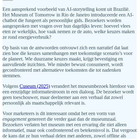
Een aansprekend voorbeeld van AI-storytelling komt uit Brazilië.
Het Museum of Tomorrow in Rio de Janeiro introduceerde een AI-
chatbot die fungeert als persoonlijke gids. Bezoekers worden
aangesproken met vragen over hun dagelijks leven: hoeveel vlees
eten ze wekelijks, hoe vaak nemen ze de auto, welke keuzes maken
ze rond energieverbruik?
Op basis van de antwoorden ontvouwt zich een narratief dat laat
zien hoe die keuzes samenhangen met toekomstige scenario’s voor
de planeet. Wie duurzame keuzes maakt, krijgt bevestiging en
aanvullende inzichten. Wie minder bewust consumeert, wordt
geconfronteerd met alternatieve toekomsten die tot nadenken
stemmen.
Volgens
Cuseum (2025)
verandert het museumbezoek hierdoor van
een eenzijdige informatiestroom in een dialoog. De bezoeker wordt
geen toeschouwer, maar deelnemer aan een verhaal dat zowel
persoonlijk als maatschappelijk relevant is.
Voor marketeers is dit interessant omdat het een vorm van
engagement
genereert die verder gaat dan de museumzaal.
Bezoekers verlaten het museum met een ervaring die niet alleen
informatief, maar ook confronterend en betekenisvol is. Dat vergroot
de kans dat ze hun verhaal delen met anderen, zowel offline als