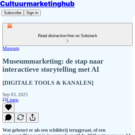
Cultuurmarketinghub
Subscribe
Sign in
Read distraction-free on Substack
Museum
Museummarketing: de stap naar
interactieve storytelling met AI
[DIGITALE TOOLS & KANALEN]
Sep 03, 2025
Listen
Wat gebeurt er als een schilderij terugpraat, of een