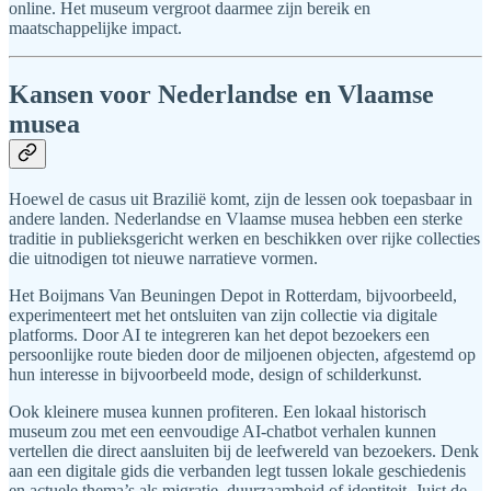
online. Het museum vergroot daarmee zijn bereik en
maatschappelijke impact.
Kansen voor Nederlandse en Vlaamse
musea
Hoewel de casus uit Brazilië komt, zijn de lessen ook toepasbaar in
andere landen. Nederlandse en Vlaamse musea hebben een sterke
traditie in publieksgericht werken en beschikken over rijke collecties
die uitnodigen tot nieuwe narratieve vormen.
Het Boijmans Van Beuningen Depot in Rotterdam, bijvoorbeeld,
experimenteert met het ontsluiten van zijn collectie via digitale
platforms. Door AI te integreren kan het depot bezoekers een
persoonlijke route bieden door de miljoenen objecten, afgestemd op
hun interesse in bijvoorbeeld mode, design of schilderkunst.
Ook kleinere musea kunnen profiteren. Een lokaal historisch
museum zou met een eenvoudige AI-chatbot verhalen kunnen
vertellen die direct aansluiten bij de leefwereld van bezoekers. Denk
aan een digitale gids die verbanden legt tussen lokale geschiedenis
en actuele thema’s als migratie, duurzaamheid of identiteit. Juist de