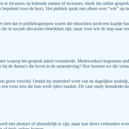
te focussen op bekende namen of recensies, bleek dat online gesprekk
s zo bepalend voor de buzz. Het publiek sprak niet alleen over “wie” op 
et zien dat er publieksgroepen waren die misschien nooit een kaartje
die in sociale discussies betrokken zijn, maar voor wie de stap naar ee
anier waarop het gesprek intern veranderde. Medewerkers begonnen and
n bij de thema’s die leven in de samenleving? Hoe kunnen we die vert
en groot verschil. Omdat hij onderdeel werd van de dagelijkse praktij
ls een extra lens die hun werk rijker maakte. De case study benadrukt d
hoeft niet abstract of afstandelijk te zijn, maar kan direct verbonden w
 of titels anders framen.