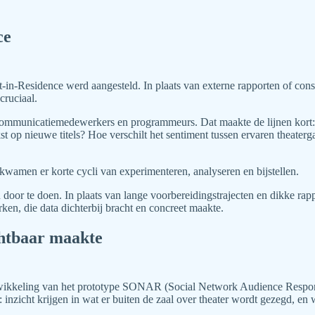
ce
n-Residence werd aangesteld. In plaats van externe rapporten of consul
cruciaal.
eers, communicatiemedewerkers en programmeurs. Dat maakte de lijnen k
st op nieuwe titels? Hoe verschilt het sentiment tussen ervaren theate
 kwamen er korte cycli van experimenteren, analyseren en bijstellen.
n door te doen. In plaats van lange voorbereidingstrajecten en dikke ra
en, die data dichterbij bracht en concreet maakte.
htbaar maakte
twikkeling van het prototype SONAR (Social Network Audience Respons
 inzicht krijgen in wat er buiten de zaal over theater wordt gezegd, e