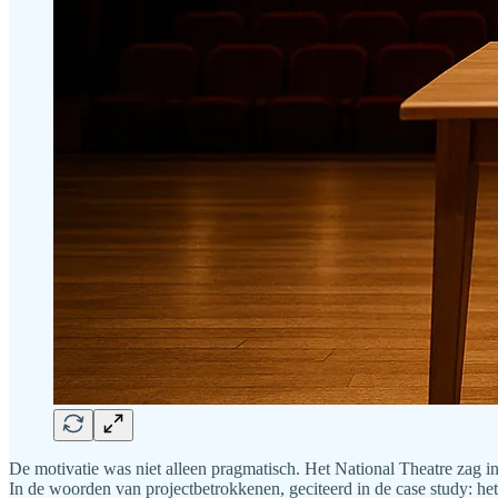
De motivatie was niet alleen pragmatisch. Het National Theatre zag in d
In de woorden van projectbetrokkenen, geciteerd in de case study: het