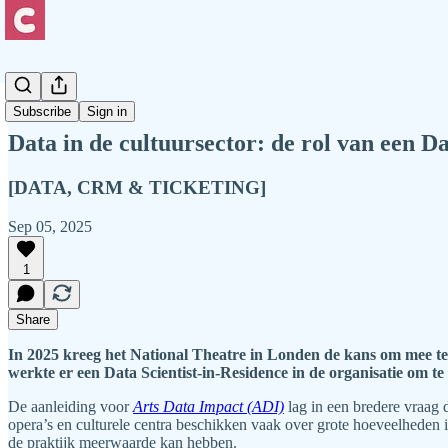
Podium
Subscribe
Sign in
Data in de cultuursector: de rol van een Da
[DATA, CRM & TICKETING]
Sep 05, 2025
1
Share
In 2025 kreeg het National Theatre in Londen de kans om mee t
werkte er een Data Scientist-in-Residence in de organisatie om t
De aanleiding voor
Arts Data Impact (ADI)
lag in een bredere vraag d
opera’s en culturele centra beschikken vaak over grote hoeveelheden 
de praktijk meerwaarde kan hebben.