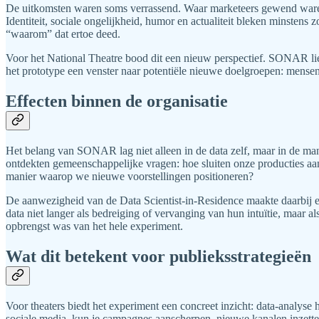
De uitkomsten waren soms verrassend. Waar marketeers gewend waren 
Identiteit, sociale ongelijkheid, humor en actualiteit bleken minsten
“waarom” dat ertoe deed.
Voor het National Theatre bood dit een nieuw perspectief. SONAR li
het prototype een venster naar potentiële nieuwe doelgroepen: mensen 
Effecten binnen de organisatie
Het belang van SONAR lag niet alleen in de data zelf, maar in de m
ontdekten gemeenschappelijke vragen: hoe sluiten onze producties aa
manier waarop we nieuwe voorstellingen positioneren?
De aanwezigheid van de Data Scientist-in-Residence maakte daarbij e
data niet langer als bedreiging of vervanging van hun intuïtie, maar a
opbrengst was van het hele experiment.
Wat dit betekent voor publieksstrategieën
Voor theaters biedt het experiment een concreet inzicht: data-analyse 
sociale media, kun je campagnes aanscherpen, nieuwe kanalen inzetten