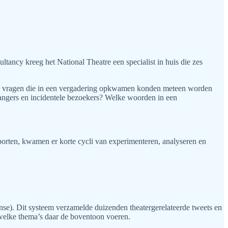
tancy kreeg het National Theatre een specialist in huis die zes
ort: vragen die in een vergadering opkwamen konden meteen worden
rgangers en incidentele bezoekers? Welke woorden in een
pporten, kwamen er korte cycli van experimenteren, analyseren en
e). Dit systeem verzamelde duizenden theatergerelateerde tweets en
n welke thema’s daar de boventoon voeren.