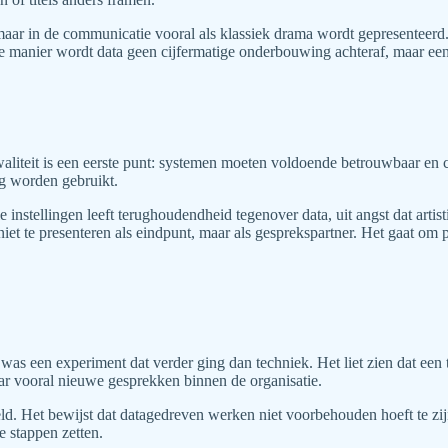
aar in de communicatie vooral als klassiek drama wordt gepresenteerd. A
e manier wordt data geen cijfermatige onderbouwing achteraf, maar een s
waliteit is een eerste punt: systemen moeten voldoende betrouwbaar en 
g worden gebruikt.
ele instellingen leeft terughoudendheid tegenover data, uit angst dat art
et te presenteren als eindpunt, maar als gesprekspartner. Het gaat om p
 was een experiment dat verder ging dan techniek. Het liet zien dat een
aar vooral nieuwe gesprekken binnen de organisatie.
d. Het bewijst dat datagedreven werken niet voorbehouden hoeft te zijn
e stappen zetten.