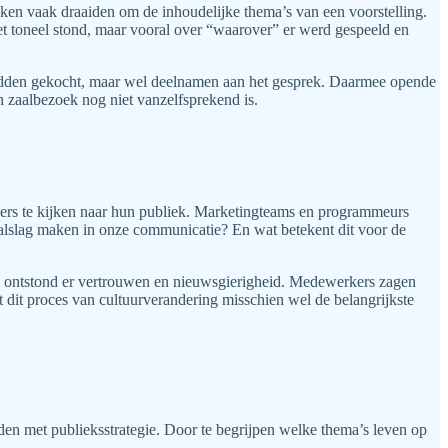
en vaak draaiden om de inhoudelijke thema’s van een voorstelling.
het toneel stond, maar vooral over “waarover” er werd gespeeld en
 hadden gekocht, maar wel deelnamen aan het gesprek. Daarmee opende
n zaalbezoek nog niet vanzelfsprekend is.
ers te kijken naar hun publiek. Marketingteams en programmeurs
aalslag maken in onze communicatie? En wat betekent dit voor de
k, ontstond er vertrouwen en nieuwsgierigheid. Medewerkers zagen
at dit proces van cultuurverandering misschien wel de belangrijkste
orden met publieksstrategie. Door te begrijpen welke thema’s leven op