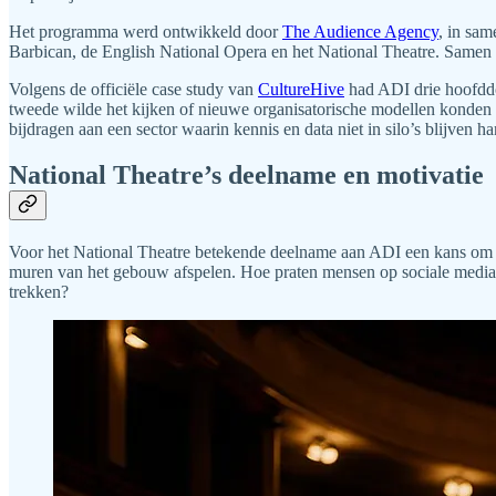
Het programma werd ontwikkeld door
The Audience Agency
, in sam
Barbican, de English National Opera en het National Theatre. Same
Volgens de officiële case study van
CultureHive
had ADI drie hoofddo
tweede wilde het kijken of nieuwe organisatorische modellen konden o
bijdragen aan een sector waarin kennis en data niet in silo’s blijven 
National Theatre’s deelname en motivatie
Voor het National Theatre betekende deelname aan ADI een kans om sys
muren van het gebouw afspelen. Hoe praten mensen op sociale media ov
trekken?