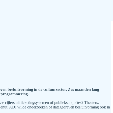
even besluitvorming in de cultuursector. Zes maanden lang
en programmering.
sse cijfers uit ticketingsystemen of publieksenquêtes? Theaters,
h benut. ADI wilde onderzoeken of datagedreven besluitvorming ook in