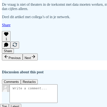
De vraag is niet of theaters in de toekomst met data moeten werken, ma
dan cijfers alleen.
Deel dit artikel met collega’s of in je netwerk.
Share
1
Share
Previous
Next
Discussion about this post
Comments
Restacks
Top
Latest