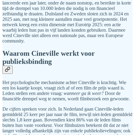
lanceerde een jaar later, onder de naam nonstop, en bereikte in korte
tijd de drempel van 10.000 leden die nodig is om financieel
zelfstandig te draaien. Duitsland en Zweden sloten zich in 2024 en
2025 aan, met nog kleinere aantallen maar veel groeipotentie. Het
netwerk kreeg een extra dimensie met Eurotrip 2025: een actie
waarbij leden hun pas in vijf landen konden gebruiken. Daarmee
werd Cineville niet alleen een nationale pas, maar een Europese
community.
Waarom Cineville werkt voor
publieksbinding
Het psychologische mechanisme achter Cineville is krachtig. Wie
een los kaartje koopt, vraagt zich af of een film de prijs waard is.
Leden stellen een andere vraag:
wanneer ga ik weer?
Door de
financiële drempel weg te nemen, wordt filmbezoek een gewoonte.
De cijfers spreken voor zich. In Nederland gaan Cineville-leden
gemiddeld 25 keer per jaar naar de film, terwijl niet-leden gemiddeld
slechts 1,8 keer gaan. Bovendien kiest 86% van de leden films
buiten hun vaste voorkeur. Voor filmhuizen betekent dit dat ze niet
langer volledig afhankelijk zijn van enkele publiekslievelingen; ook