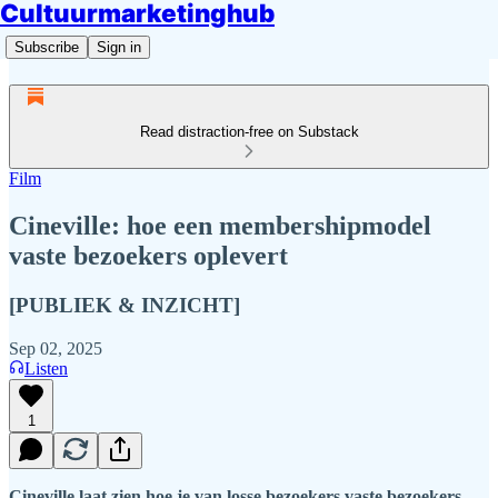
Cultuurmarketinghub
Subscribe
Sign in
Read distraction-free on Substack
Film
Cineville: hoe een membershipmodel
vaste bezoekers oplevert
[PUBLIEK & INZICHT]
Sep 02, 2025
Listen
1
Cineville laat zien hoe je van losse bezoekers vaste bezoekers