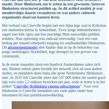
maakt. Door filmbezoek om te zetten in een gewoonte, bouwen
filmhuizen structureel publiek op. In dit artikel ontdek je wat
memberships daarin veranderen en wat andere culturele
organisaties daarvan kunnen leren.
Het verhaal van Cineville begint met een bijna lege zaal in Kriterion,
een studentencinema in Amsterdam. Twee jonge initiatiefnemers
zagen met lede ogen aan hoe prachtige films nauwelijks publiek
trokken. Hun oplossing was radicaal eenvoudig: voor een vast
bedrag per maand onbeperkt toegang tot onafhankelijke filmhuizen.
Dit
abonnementsmodel
idee haakte slim in op de behoeften van
jonge stedelingen: flexibiliteit, lage drempel en een gevoel van
community.
In de eerste maanden sloot een handvol Amsterdamse zalen zich
aan. Binnen enkele jaren breidde het netwerk zich uit naar andere
steden, en inmiddels doen bijna alle grote Nederlandse filmhuizen
mee. In 2025 telt Cineville meer dan 107.000 leden die samen goed
zijn voor ruim 2,2 miljoen bezoeken per jaar, zoals te lezen is in het
artikel “
Cineville: Rethinking cinema subscriptions
”. Voor veel
filmhuizen is Cineville inmiddels een vaste pijler onder hun
inkomsten én hun publieksontwikkeling.