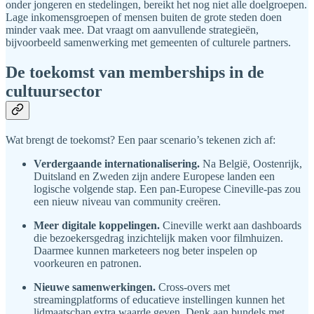
onder jongeren en stedelingen, bereikt het nog niet alle doelgroepen.
Lage inkomensgroepen of mensen buiten de grote steden doen
minder vaak mee. Dat vraagt om aanvullende strategieën,
bijvoorbeeld samenwerking met gemeenten of culturele partners.
De toekomst van memberships in de
cultuursector
Wat brengt de toekomst? Een paar scenario’s tekenen zich af:
Verdergaande internationalisering.
Na België, Oostenrijk,
Duitsland en Zweden zijn andere Europese landen een
logische volgende stap. Een pan-Europese Cineville-pas zou
een nieuw niveau van community creëren.
Meer digitale koppelingen.
Cineville werkt aan dashboards
die bezoekersgedrag inzichtelijk maken voor filmhuizen.
Daarmee kunnen marketeers nog beter inspelen op
voorkeuren en patronen.
Nieuwe samenwerkingen.
Cross-overs met
streamingplatforms of educatieve instellingen kunnen het
lidmaatschap extra waarde geven. Denk aan bundels met