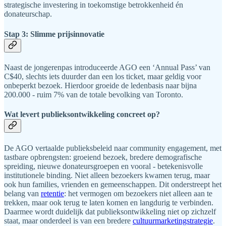
strategische investering in toekomstige betrokkenheid én
donateurschap.
Stap 3: Slimme prijsinnovatie
Naast de jongerenpas introduceerde AGO een ‘Annual Pass’ van
C$40, slechts iets duurder dan een los ticket, maar geldig voor
onbeperkt bezoek. Hierdoor groeide de ledenbasis naar bijna
200.000 - ruim 7% van de totale bevolking van Toronto.
Wat levert publieksontwikkeling concreet op?
De AGO vertaalde publieksbeleid naar community engagement, met
tastbare opbrengsten: groeiend bezoek, bredere demografische
spreiding, nieuwe donateursgroepen en vooral - betekenisvolle
institutionele binding. Niet alleen bezoekers kwamen terug, maar
ook hun families, vrienden en gemeenschappen. Dit onderstreept het
belang van
retentie
: het vermogen om bezoekers niet alleen aan te
trekken, maar ook terug te laten komen en langdurig te verbinden.
Daarmee wordt duidelijk dat publieksontwikkeling niet op zichzelf
staat, maar onderdeel is van een bredere
cultuurmarketingstrategie
.