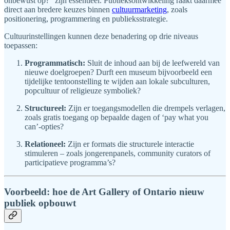
onbewust op?” zijn essentieel. Publieksontwikkeling raakt daarmee
direct aan bredere keuzes binnen
cultuurmarketing
, zoals
positionering, programmering en publieksstrategie.
Cultuurinstellingen kunnen deze benadering op drie niveaus
toepassen:
Programmatisch:
Sluit de inhoud aan bij de leefwereld van
nieuwe doelgroepen? Durft een museum bijvoorbeeld een
tijdelijke tentoonstelling te wijden aan lokale subculturen,
popcultuur of religieuze symboliek?
Structureel:
Zijn er toegangsmodellen die drempels verlagen,
zoals gratis toegang op bepaalde dagen of ‘pay what you
can’-opties?
Relationeel:
Zijn er formats die structurele interactie
stimuleren – zoals jongerenpanels, community curators of
participatieve programma’s?
Voorbeeld: hoe de Art Gallery of Ontario nieuw
publiek opbouwt